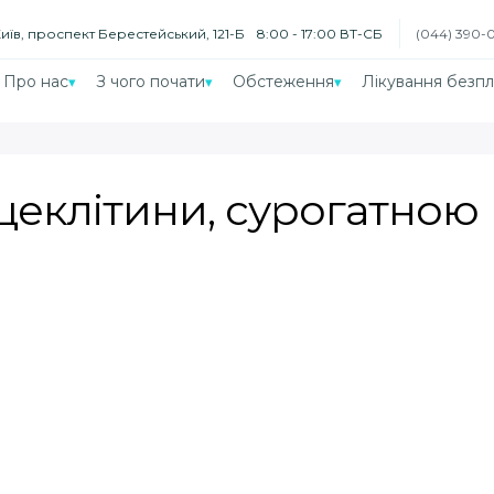
Київ, проспект Берестейський, 121-Б
8:00 - 17:00 ВТ-СБ
(044) 390-
Про нас
З чого почати
Обстеження
Лікування безпл
цеклітини, сурогатною