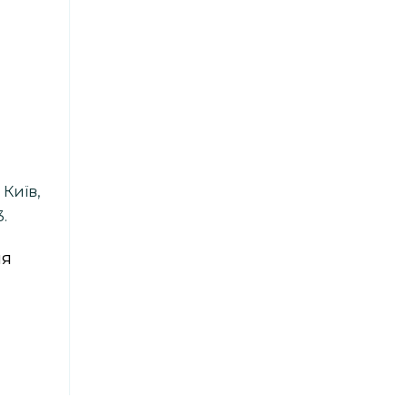
Київ,
.
ля