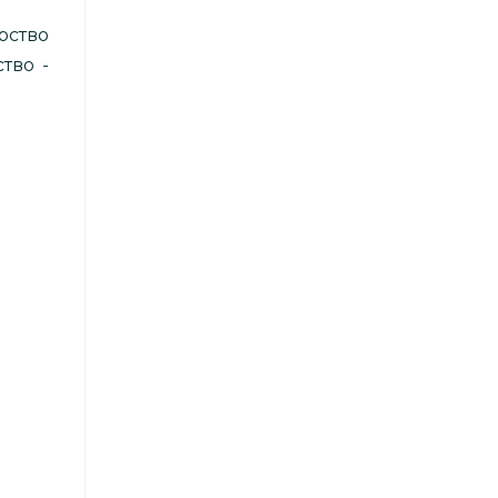
рство
тво -