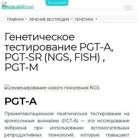
Русский
О нас
С чего начать
Обследовани
ГЛАВНАЯ
ЛЕЧЕНИЕ БЕСПЛОДИЯ
ГЕНЕТИКА
. . .
(044) 390-02-02
Генетическое
(096) 220-00-03
(095) 220-00-03
тестирование PGT-А,
(093) 220-00-03
PGT-SR (NGS, FISH) ,
г. Киев, проспект Берестейский, 121-Б
PGT-M
8:00 - 17:00 ВТ-СБ
PGT-А
Преимплантационное генетическое тестирование на
хромосомные аномалии (PGT-А) — это исследование
эмбриона при использовании вспомогательных
репродуктивных технологий, которые повышают