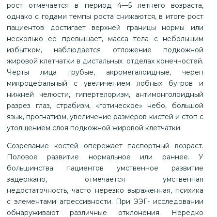
рост отмечается в период 4—5 летнего возраста,
однако с годами темпы роста снижаются, в итоге рост
пациентов достигает верхней границы нормы или
несколько её превышает, масса тела с небольшим
избытком, наблюдается отложение подкожной
жировой клетчатки в дистальных отделах конечностей.
Черты лица грубые, акромегалоидные, череп
микроцефальный с увеличением лобных бугров и
нижней челюсти, гипертелоризм, антимонголоидный
разрез глаз, страбизм, «готическое» нёбо, большой
язык, прогнатизм, увеличение размеров кистей и стоп с
утолщением слоя подкожной жировой клетчатки.
Созревание костей опережает паспортный возраст.
Половое развитие нормальное или раннее. У
большинства пациентов умственное развитие
задержано, отмечается умственная
недостаточность, часто нерезко выраженная, психика
с элементами агрессивности. При ЭЭГ- исследовании
обнаруживают различные отклонения. Нередко