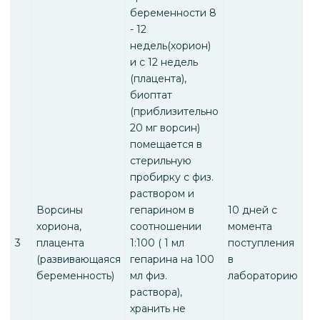
беременности 8
- 12
недель(хорион)
и с 12 недель
(плацента),
биоптат
(приблизительно
20 мг ворсин)
помещается в
стерильную
пробирку с физ.
раствором и
Ворсины
гепарином в
10 дней с
хориона,
соотношении
момента
3
плацента
1:100 ( 1 мл
поступления
(развивающаяся
гепарина на 100
в
беременность)
мл физ.
лабораторию
раствора),
хранить не