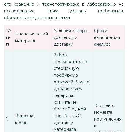
его хранение и транспортировка в лабораторию на
исследование. Ниже указаны требования,
обязательные для выполнения:
№
Условия забора,
Сроки
Биологический
п/
хранения и
выполнения
материал
п
доставки
анализа
Забор
производится в
стерильную
пробирку в
объеме 2 -5 мл, с
добавлением
гепарина,
хранить не
10 дней с
более 3-х дней
момента
Венозная
при +2 - +6 С,
1
поступления
кровь
доставку
в
материала