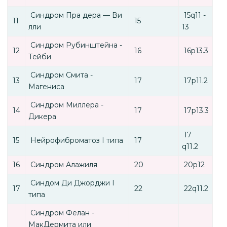
Синдром Пра дера — Ви
15q11 -
11
15
лли
13
Синдром Рубинштейна -
12
16
16p13.3
Тейби
Синдром Смита -
13
17
17p11.2
Магениса
Синдром Миллера -
14
17
17p13.3
Дикера
17
15
Нейрофиброматоз І типа
17
q11.2
16
Синдром Алажиля
20
20p12
Синдом Ди Джорджи І
17
22
22q11.2
типа
Синдром Фелан -
МакДермита или