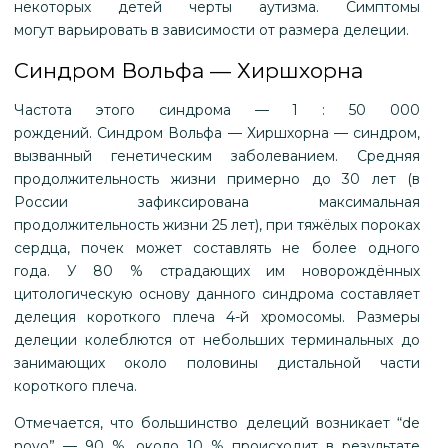
некоторых детей черты аутизма. Симптомы
могут варьировать в зависимости от размера делеции.
Синдром Вольфа — Хиршхорна
Частота этого синдрома — 1 : 50 000
рождений. Синдром Вольфа — Хиршхорна — синдром,
вызванный генетическим заболеванием. Средняя
продолжительность жизни примерно до 30 лет (в
России зафиксирована максимальная
продолжительность жизни 25 лет), при тяжёлых пороках
сердца, почек может составлять не более одного
года. У 80 % страдающих им новорождённых
цитологическую основу данного синдрома составляет
делеция короткого плеча 4-й хромосомы. Размеры
делеции колеблются от небольших терминальных до
занимающих около половины дистальной части
короткого плеча.
Отмечается, что большинство делеций возникает “de
novo” — 90 %, около 10 % происходит в результате