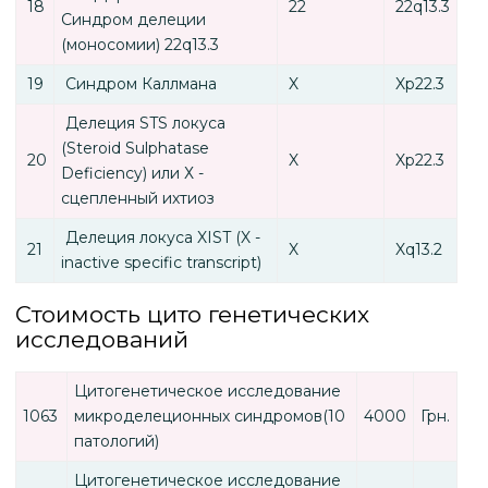
18
22
22q13.3
Синдром делеции
(моносомии) 22q13.3
19
Синдром Каллмана
X
Xp22.3
Делеция STS локуса
(Steroid Sulphatase
20
X
Xp22.3
Deficiency) или Х -
сцепленный ихтиоз
Делеция локуса XIST (X -
21
X
Xq13.2
inactive specific transcript)
Стоимость цито генетических
исследований
Цитогенетическое исследование
1063
микроделеционных синдромов(10
4000
Грн.
патологий)
Цитогенетическое исследование