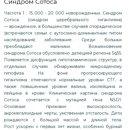
Синдром Сотоса
Частота 1 : 15 000 - 20 000 новорожденных. Синдром
Сотоса (синдром церебрального гигантизма)
— врождённое, в большинстве случаев спорадическое
(встречаются семьи с аутосомно-доминантным типом
наследования) заболевание. Среди больных
преобладают мальчики. Возникновение
синдрома Сотоса обусловлено делецией региона 5q35.
Появляется дисфункция гипоталамических структур, в
отдельных случаях обнаруживали микроаденому
гипофиза. На фоне прогрессирующего
гигантизма отмечаются нормальные уровни СТГ, а
также повышенные уровни валина, изолейцина и
лейцина в крови. Клиническая картина синдрома
Сотоса сочетается с мутацией гена NSD1.
Основные признаки: высокорослость,
акромегалоидные черты, умственная отсталость. Дети
рождаются с большой массой и длиной тела.
Рост ускорен с первых лет жизни, особенно бурный