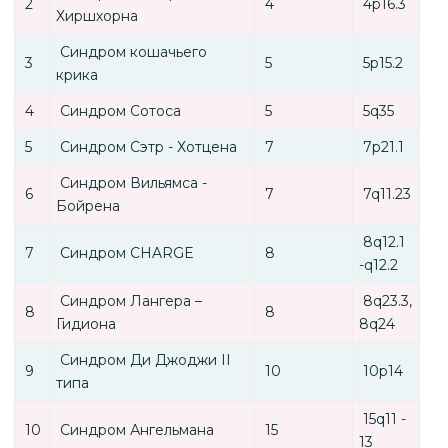
2
4
4p16.3
Хиршхорна
Синдром кошачьего
3
5
5p15.2
крика
4
Синдром Сотоса
5
5q35
5
Синдром Сэтр - Хотцена
7
7p21.1
Синдром Вильямса -
6
7
7q11.23
Бойрена
8q12.1
7
Синдром CHARGE
8
-q12.2
Синдром Лангера –
8q23.3,
8
8
Гидиона
8q24
Синдром Ди Джоджи ІІ
9
10
10р14
типа
15q11 -
10
Синдром Ангельмана
15
13