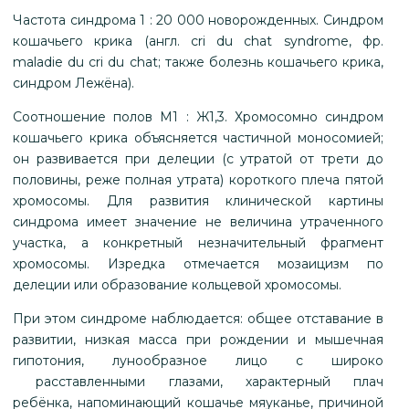
Частота синдрома 1 : 20 000 новорожденных. Синдром
кошачьего крика (англ. cri du chat syndrome, фр.
maladie du cri du chat; также болезнь кошачьего крика,
синдром Лежёна).
Соотношение полов М1 : Ж1,3. Хромосомно синдром
кошачьего крика объясняется частичной моносомией;
он развивается при делеции (с утратой от трети до
половины, реже полная утрата) короткого плеча пятой
хромосомы. Для развития клинической картины
синдрома имеет значение не величина утраченного
участка, а конкретный незначительный фрагмент
хромосомы. Изредка отмечается мозаицизм по
делеции или образование кольцевой хромосомы.
При этом синдроме наблюдается: общее отставание в
развитии, низкая масса при рождении и мышечная
гипотония, лунообразное лицо с широко
расставленными глазами, характерный плач
ребёнка, напоминающий кошачье мяуканье, причиной