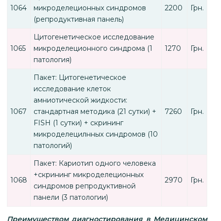
1064
микроделеционных синдромов
2200
Грн.
(репродуктивная панель)
Цитогенетическое исследование
1065
микроделеционного синдрома (1
1270
Грн.
патология)
Пакет: Цитогенетическое
исследование клеток
амниотической жидкости:
1067
стандартная методика (21 сутки) +
7260
Грн.
FISH (1 сутки) + скрининг
микроделецилнных синдромов (10
патологий)
Пакет: Кариотип одного человека
+скрининг микроделеционных
1068
2970
Грн.
синдромов репродуктивной
панели (3 патологии)
Преимуществом диагностирования в Медицинском