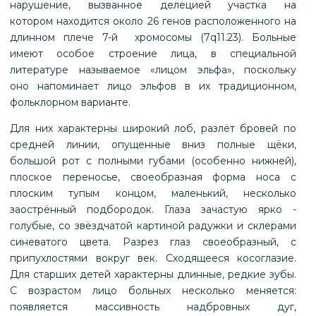
нарушение, вызванное делецией участка на
котором находится около 26 генов расположенного на
длинном плече 7-й хромосомы (7q11.23). Больные
имеют особое строение лица, в специальной
литературе называемое «лицом эльфа», поскольку
оно напоминает лицо эльфов в их традиционном,
фольклорном варианте.
Для них характерны широкий лоб, разлёт бровей по
средней линии, опущенные вниз полные щёки,
большой рот с полными губами (особенно нижней),
плоское переносье, своеобразная форма носа с
плоским тупым концом, маленький, несколько
заострённый подбородок. Глаза зачастую ярко -
голубые, со звёздчатой картиной радужки и склерами
синеватого цвета. Разрез глаз своеобразный, с
припухлостями вокруг век. Сходящееся косоглазие.
Для старших детей характерны длинные, редкие зубы.
С возрастом лицо больных несколько меняется:
появляется массивность надбровных дуг,