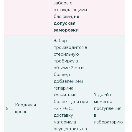
забора с
охлаждающими
блоками,
не
допуская
заморозки
Забор
производится в
стерильную
пробирку в
объеме 2 мл и
более, с
добавлением
гепарина,
хранить не
7 дней с
более 1 дня при
момента
Кордовая
5
+2 - +6 С,
поступления
кровь
доставку
в
материала
лабораторию
осуществить на