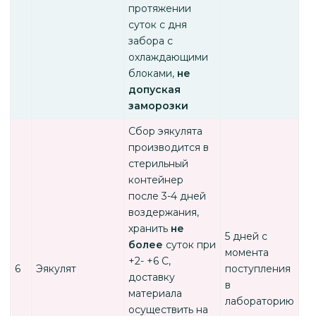
протяжении
суток с дня
забора с
охлаждающими
блоками,
не
допуская
заморозки
Сбор эякулята
производится в
стерильный
контейнер
после 3-4 дней
воздержания,
хранить
не
5 дней с
более
суток при
момента
+2- +6 С,
6
Эякулят
поступления
доставку
в
материала
лабораторию
осуществить на