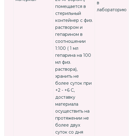
в
помещается в
лабораторию
стерильный
контейнер с физ.
раствором и
гепарином в
соотношении
1:100 ( 1 мл
гепарина на 100
мл физ.
раствора),
хранить не
более суток при
+2 - +6 С,
доставку
материала
осуществить на
протяжении не
более двух
суток со дня