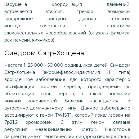
нарушена координация движений,
встречается атаксия, тремор, возможны
судорожные приступы. Данная патология
иногда сочетается с развитием
злокачественных новообразований (опухоль Вильмса,
рак печени, яичников).
Синдром Сэтр-Хотцена
Частота 1: 25 000 - 50 000 родившихся детей. Синдром
Сэтр-Хотцена (акроцефалосиндактилия III типа)
врожденное заболевание, для которого характерно
оссификация костей черепа, преждевременная
облитерация швов черепа, а также аномалии
нижних конечностей. Болезнь наследуется по
аутосомно-доминантному типу. Данное заболевание
ассоциируют с геном TWIST1, который локализован на
7р21.2 хромосоме. С этим геном связана
регуляция мезенхимальных клеток. Некоторые
пациенты имеют генетический синдром перекрестка и