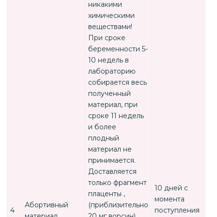
никакими
химическими
веществами!
При сроке
беременности 5-
10 недель в
лабораторию
собирается весь
полученный
материал, при
сроке 11 недель
и более
плодный
материал не
принимается.
Доставляется
только фрагмент
10 дней с
плаценты ,
момента
Абортивный
(приблизительно
4
поступления
материал
20 мг ворсин)