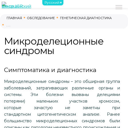
Русский
О нас
С чего начать
Обследовани
ГЛАВНАЯ
ОБСЛЕДОВАНИЕ
ГЕНЕТИЧЕСКАЯ ДИАГНОСТИКА
(044) 390-02-02
. . .
(096) 220-00-03
Микроделеционные
(095) 220-00-03
синдромы
(093) 220-00-03
г. Киев, проспект Берестейский, 121-Б
8:00 - 17:00 ВТ-СБ
Симптоматика и диагностика
Микроделеционные синдромы – это обширная группа
заболеваний, затрагивающих различные органы и
системы. Эти болезни вызваны делециями
потерями) маленьких участков хромосом,
которые зачастую не заметны при
стандартном цитогенетическом анализе. Ранее
большинство микроделеционных синдромов были
описаны как патологии неизвестного происхождения и