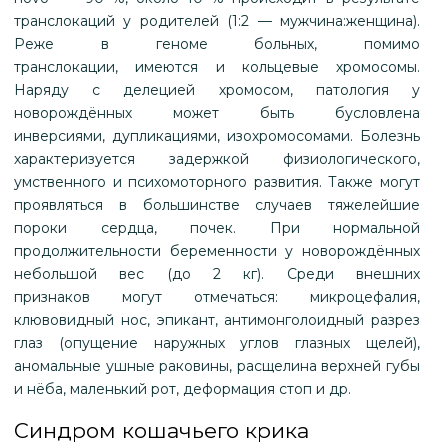
транслокаций у родителей (1:2 — мужчина:женщина).
Реже в геноме больных, помимо
транслокации, имеются и кольцевые хромосомы.
Наряду с делецией хромосом, патология у
новорождённых может быть бусловлена
инверсиями, дупликациями, изохромосомами. Болезнь
характеризуется задержкой физиологического,
умственного и психомоторного развития. Также могут
проявляться в большинстве случаев тяжелейшие
пороки сердца, почек. При нормальной
продолжительности беременности у новорождённых
небольшой вес (до 2 кг). Среди внешних
признаков могут отмечаться: микроцефалия,
клювовидный нос, эпикант, антимонголоидный разрез
глаз (опущение наружных углов глазных щелей),
аномальные ушные раковины, расщелина верхней губы
и нёба, маленький рот, деформация стоп и др.
Синдром кошачьего крика