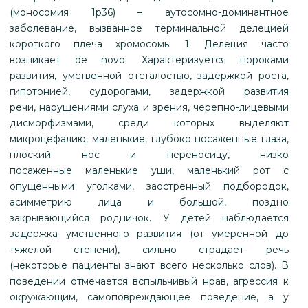
(моносомия 1р36) – аутосомно-доминантное
заболевание, вызванное терминальной делецией
короткого плеча хромосомы 1. Делеция часто
возникает de novo. Характеризуется пороками
развития, умственной отсталостью, задержкой роста,
гипотонией, судорогами, задержкой развития
речи, нарушениями слуха и зрения, черепно-лицевыми
дисморфизмами, среди которых выделяют
микроцефалию, маленькие, глубоко посаженные глаза,
плоский нос и переносицу, низко
посаженные маленькие уши, маленький рот с
опущенными уголками, заостренный подбородок,
асимметрию лица и большой, поздно
закрывающийся родничок. У детей наблюдается
задержка умственного развития (от умеренной до
тяжелой степени), сильно страдает речь
(некоторые пациенты знают всего несколько слов). В
поведении отмечается вспыльчивый нрав, агрессия к
окружающим, самоповреждающее поведение, а у