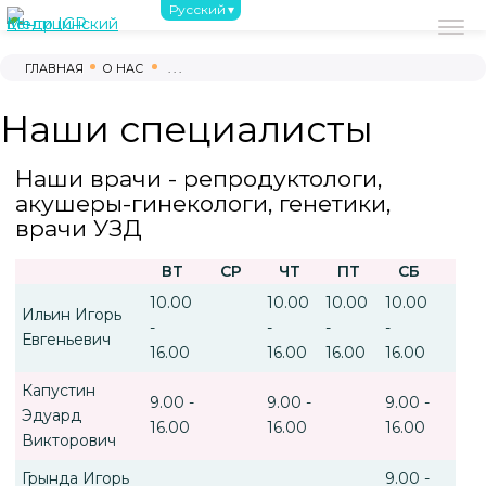
Русский
О нас
С чего начать
Обследовани
ГЛАВНАЯ
О НАС
. . .
(044) 390-02-02
Наши специалисты
(096) 220-00-03
(095) 220-00-03
Наши врачи - репродуктологи,
(093) 220-00-03
акушеры-гинекологи, генетики,
г. Киев, проспект Берестейский, 121-Б
врачи УЗД
8:00 - 17:00 ВТ-СБ
ВТ
СР
ЧТ
ПТ
СБ
10.00
10.00
10.00
10.00
Ильин Игорь
-
-
-
-
Евгеньевич
16.00
16.00
16.00
16.00
Капустин
9.00 -
9.00 -
9.00 -
Эдуард
16.00
16.00
16.00
Викторович
Грында Игорь
9.00 -