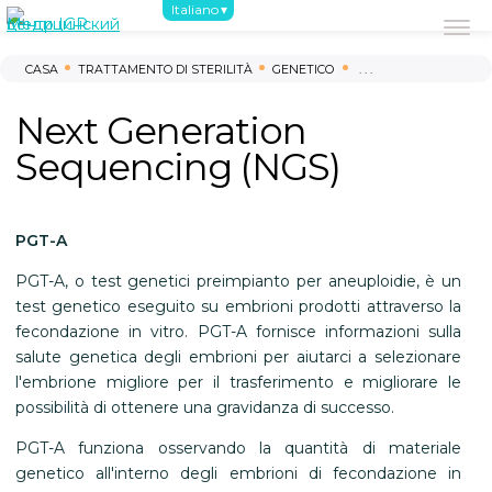
Italiano
Riguardo a noi
Primi passi
Trattam
CASA
TRATTAMENTO DI STERILITÀ
GENETICO
. . .
Next Generation
Sequencing (NGS)
PGT-A
PGT-A, o test genetici preimpianto per aneuploidie, è un
test genetico eseguito su embrioni prodotti attraverso la
fecondazione in vitro. PGT-A fornisce informazioni sulla
salute genetica degli embrioni per aiutarci a selezionare
l'embrione migliore per il trasferimento e migliorare le
possibilità di ottenere una gravidanza di successo.
PGT-A funziona osservando la quantità di materiale
genetico all'interno degli embrioni di fecondazione in