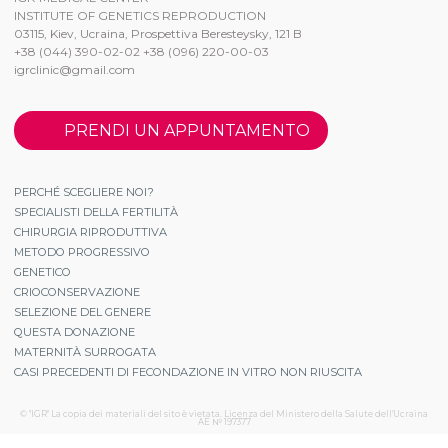
INSTITUTE OF GENETICS REPRODUCTION
03115, Kiev, Ucraina, Prospettiva Beresteysky, 121 B
+38 (044) 390-02-02 +38 (096) 220-00-03
igrclinic@gmail.com
PRENDI UN APPUNTAMENTO
PERCHÉ SCEGLIERE NOI?
SPECIALISTI DELLA FERTILITÀ
CHIRURGIA RIPRODUTTIVA
METODO PROGRESSIVO
GENETICO
CRIOCONSERVAZIONE
SELEZIONE DEL GENERE
QUESTA DONAZIONE
MATERNITÀ SURROGATA
CASI PRECEDENTI DI FECONDAZIONE IN VITRO NON RIUSCITA
© "IGR" La copia dei materiali del sito è vietata. Licenza del Ministero della Salute dell'Ucraina
АЕ № 197377