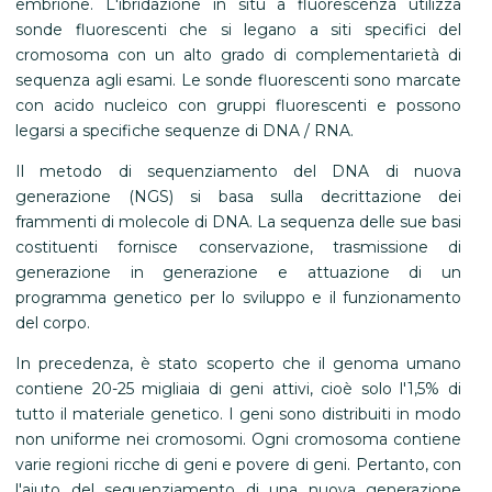
embrione. L'ibridazione in situ a fluorescenza utilizza
sonde fluorescenti che si legano a siti specifici del
cromosoma con un alto grado di complementarietà di
sequenza agli esami. Le sonde fluorescenti sono marcate
con acido nucleico con gruppi fluorescenti e possono
legarsi a specifiche sequenze di DNA / RNA.
Il metodo di sequenziamento del DNA di nuova
generazione (NGS) si basa sulla decrittazione dei
frammenti di molecole di DNA. La sequenza delle sue basi
costituenti fornisce conservazione, trasmissione di
generazione in generazione e attuazione di un
programma genetico per lo sviluppo e il funzionamento
del corpo.
In precedenza, è stato scoperto che il genoma umano
contiene 20-25 migliaia di geni attivi, cioè solo l'1,5% di
tutto il materiale genetico. I geni sono distribuiti in modo
non uniforme nei cromosomi. Ogni cromosoma contiene
varie regioni ricche di geni e povere di geni. Pertanto, con
l'aiuto del sequenziamento di una nuova generazione