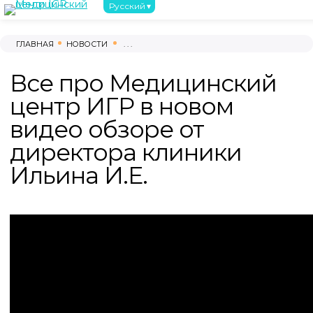
Русский
О нас
С чего начать
Обследовани
ГЛАВНАЯ
НОВОСТИ
. . .
(044) 390-02-02
Все про Медицинский
(096) 220-00-03
(095) 220-00-03
центр ИГР в новом
(093) 220-00-03
видео обзоре от
г. Киев, проспект Берестейский, 121-Б
директора клиники
8:00 - 17:00 ВТ-СБ
Ильина И.Е.