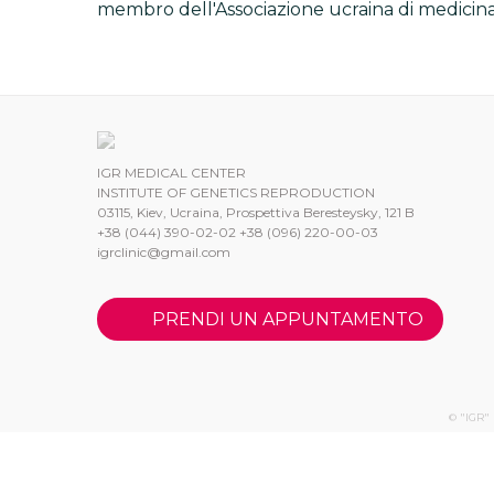
membro dell'Associazione ucraina di medicina
IGR MEDICAL CENTER
INSTITUTE OF GENETICS REPRODUCTION
03115, Kiev, Ucraina, Prospettiva Beresteysky, 121 B
+38 (044) 390-02-02 +38 (096) 220-00-03
igrclinic@gmail.com
PRENDI UN APPUNTAMENTO
© "IGR" 