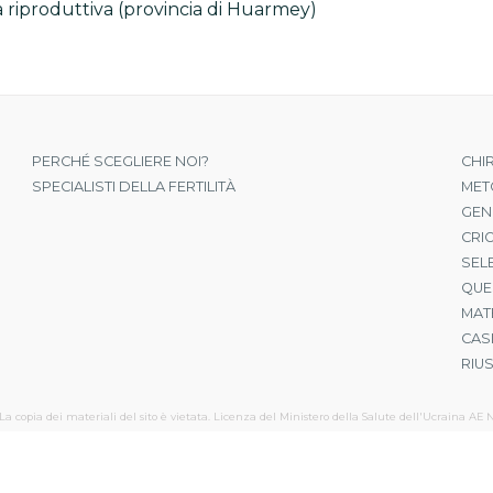
 riproduttiva (provincia di Huarmey)
PERCHÉ SCEGLIERE NOI?
CHI
SPECIALISTI DELLA FERTILITÀ
MET
GEN
CRI
SEL
QUE
MAT
CAS
RIUS
La copia dei materiali del sito è vietata. Licenza del Ministero della Salute dell'Ucraina АЕ