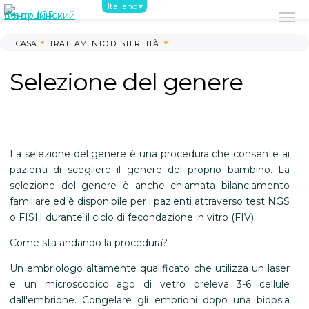
Italiano
Riguardo a noi
Primi passi
Trattam
CASA
TRATTAMENTO DI STERILITÀ
. . .
(044) 390-02-02
Selezione del genere
(096) 220-00-03
03115, Kiev, Ucraina, Prospettiva Beresteysky, 121 B
8:00 - 17:00 Tue-Sat
La selezione del genere è una procedura che consente ai
pazienti di scegliere il genere del proprio bambino. La
selezione del genere è anche chiamata bilanciamento
familiare ed è disponibile per i pazienti attraverso test NGS
o FISH durante il ciclo di fecondazione in vitro (FIV).
Come sta andando la procedura?
Un embriologo altamente qualificato che utilizza un laser
e un microscopico ago di vetro preleva 3-6 cellule
dall'embrione. Congelare gli embrioni dopo una biopsia