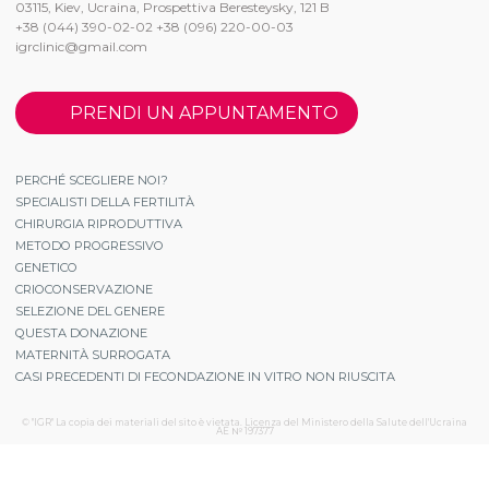
03115, Kiev, Ucraina, Prospettiva Beresteysky, 121 B
+38 (044) 390-02-02 +38 (096) 220-00-03
igrclinic@gmail.com
PRENDI UN APPUNTAMENTO
PERCHÉ SCEGLIERE NOI?
SPECIALISTI DELLA FERTILITÀ
CHIRURGIA RIPRODUTTIVA
METODO PROGRESSIVO
GENETICO
CRIOCONSERVAZIONE
SELEZIONE DEL GENERE
QUESTA DONAZIONE
MATERNITÀ SURROGATA
CASI PRECEDENTI DI FECONDAZIONE IN VITRO NON RIUSCITA
© "IGR" La copia dei materiali del sito è vietata. Licenza del Ministero della Salute dell'Ucraina
АЕ № 197377