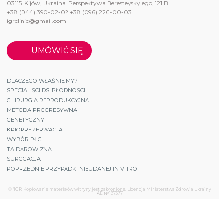
03115, Kijów, Ukraina, Perspektywa Beresteysky'ego, 121 B
+38 (044) 390-02-02 +38 (096) 220-00-03
igrclinic@gmail.com
UMÓWIĆ SIĘ
DLACZEGO WŁAŚNIE MY?
SPECJALIŚCI DS. PŁODNOŚCI
CHIRURGIA REPRODUKCYJNA
METODA PROGRESYWNA
GENETYCZNY
KRIOPREZERWACJA
WYBÓR PŁCI
TA DAROWIZNA
SUROGACJA
POPRZEDNIE PRZYPADKI NIEUDANEJ IN VITRO
© "IGR" Kopiowanie materiałów witryny jest zabronione. Licencja Ministerstwa Zdrowia Ukrainy
АЕ № 197377