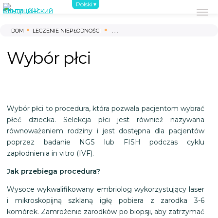
Polski
O nas
Pierwsze kroki
Leczenie nie
DOM
LECZENIE NIEPŁODNOŚCI
. . .
Wybór płci
Wybór płci to procedura, która pozwala pacjentom wybrać
płeć dziecka. Selekcja płci jest również nazywana
równoważeniem rodziny i jest dostępna dla pacjentów
poprzez badanie NGS lub FISH podczas cyklu
zapłodnienia in vitro (IVF).
Jak przebiega procedura?
Wysoce wykwalifikowany embriolog wykorzystujący laser
i mikroskopijną szklaną igłę pobiera z zarodka 3-6
komórek. Zamrożenie zarodków po biopsji, aby zatrzymać