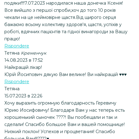
подяки!!!!7.07.2023 народилася наша донечка Ксенія!
Все вийшло з першої спроби,хоч до того 10 років
чекали на це неймовірне щастя.Від щирого серця
бажаємо всьому колективу здоров'я, щастя, успіхів у
роботі, вдячних пацієнтів та гідної винагороди за Вашу
працю!
Rispondere
Тетяна
Кременчук
14.08.2023 в 17:52
Найкращій лікар!
Юрій Йосипович дякую Вам велике! Ви найкращій ♥️♥️♥️
Rispondere
Тетяна
15.07.2023 в 22:26
Хочу выразить огромную благодарность Геревичу
Юрию Иосифовичу! Благодаря Вам у нас теперь есть
хорошенький сыночек ????! Вы пообещали и так и
сделали! Спасибо большое Вам и вашей помощнице!
Низкий поклон! Успехов и процветания! Спасибо
большое Вам!!!????♥️