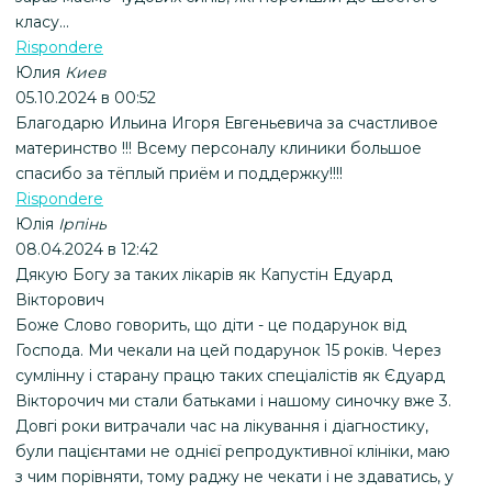
класу...
Rispondere
Юлия
Киев
05.10.2024 в 00:52
Благодарю Ильина Игоря Евгеньевича за счастливое
материнство !!! Всему персоналу клиники большое
спасибо за тёплый приём и поддержку!!!!
Rispondere
Юлія
Ірпінь
08.04.2024 в 12:42
Дякую Богу за таких лікарів як Капустін Едуард
Вікторович
Боже Слово говорить, що діти - це подарунок від
Господа. Ми чекали на цей подарунок 15 років. Через
сумлінну і старану працю таких спеціалістів як Єдуард
Вікторочич ми стали батьками і нашому синочку вже 3.
Довгі роки витрачали час на лікування і діагностику,
були пацієнтами не однієї репродуктивної клініки, маю
з чим порівняти, тому раджу не чекати і не здаватись, у