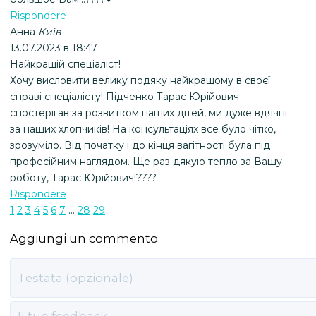
Rispondere
Анна
Київ
13.07.2023 в 18:47
Найкращій спеціаліст!
Хочу висловити велику подяку найкращому в своєї
справі спеціалісту! Підченко Тарас Юрійович
спостерігав за розвитком наших дітей, ми дуже вдячні
за наших хлопчиків! На консультаціях все було чітко,
зрозуміло. Від початку і до кінця вагітності була під
професійним наглядом. Ще раз дякую тепло за Вашу
роботу, Тарас Юрійович!????
Rispondere
1
2
3
4
5
6
7
...
28
29
Aggiungi un commento