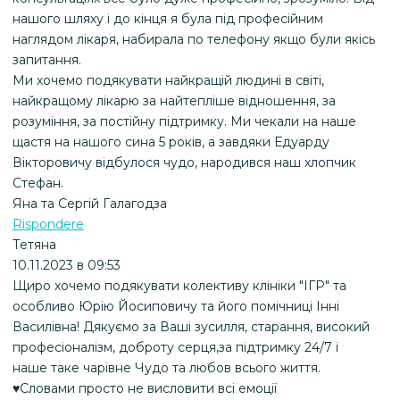
нашого шляху і до кінця я була під професійним
наглядом лікаря, набирала по телефону якщо були якісь
запитання.
Ми хочемо подякувати найкращій людині в світі,
найкращому лікарю за найтепліше відношення, за
розуміння, за постійну підтримку. Ми чекали на наше
щастя на нашого сина 5 років, а завдяки Едуарду
Вікторовичу відбулося чудо, народився наш хлопчик
Стефан.
Яна та Сергій Галагодза
Rispondere
Тетяна
10.11.2023 в 09:53
Щиро хочемо подякувати колективу клініки "ІГР" та
особливо Юрію Йосиповичу та його помічниці Інні
Василівна! Дякуємо за Ваші зусилля, старання, високий
професіоналізм, доброту серця,за підтримку 24/7 і
наше таке чарівне Чудо та любов всього життя.
♥️Словами просто не висловити всі емоції