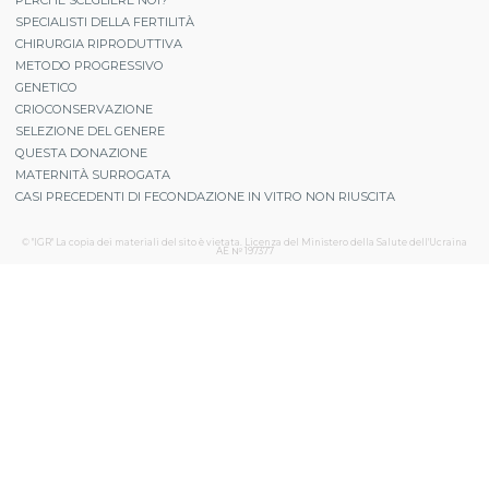
PERCHÉ SCEGLIERE NOI?
SPECIALISTI DELLA FERTILITÀ
CHIRURGIA RIPRODUTTIVA
METODO PROGRESSIVO
GENETICO
CRIOCONSERVAZIONE
SELEZIONE DEL GENERE
QUESTA DONAZIONE
MATERNITÀ SURROGATA
CASI PRECEDENTI DI FECONDAZIONE IN VITRO NON RIUSCITA
© "IGR" La copia dei materiali del sito è vietata. Licenza del Ministero della Salute dell'Ucraina
АЕ № 197377