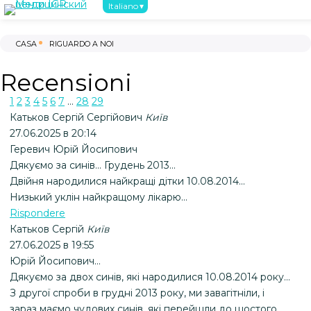
Italiano
Riguardo a noi
Primi passi
Trattam
CASA
RIGUARDO A NOI
Recensioni
1
2
3
4
5
6
7
...
28
29
Катьков Сергій Сергійович
Київ
27.06.2025 в 20:14
Геревич Юрій Йосипович
Дякуємо за синів... Грудень 2013...
Двійня народилися найкращі дітки 10.08.2014...
Низький уклін найкращому лікарю...
Rispondere
Катьков Сергій
Київ
27.06.2025 в 19:55
Юрій Йосипович...
Дякуємо за двох синів, які народилися 10.08.2014 року...
З другої спроби в грудні 2013 року, ми завагітніли, і
зараз маємо чудових синів, які перейшли до шостого