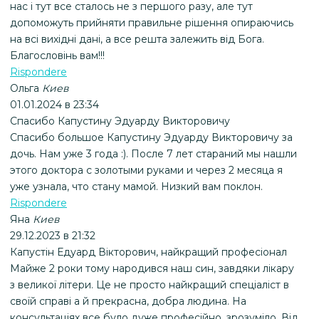
нас і тут все сталось не з першого разу, але тут
допоможуть прийняти правильне рішення опираючись
на всі вихідні дані, а все решта залежить від Бога.
Благословінь вам!!!
Rispondere
Ольга
Киев
01.01.2024 в 23:34
Спасибо Капустину Эдуарду Викторовичу
Спасибо большое Капустину Эдуарду Викторовичу за
дочь. Нам уже 3 года :). После 7 лет стараний мы нашли
этого доктора с золотыми руками и через 2 месяца я
уже узнала, что стану мамой. Низкий вам поклон.
Rispondere
Яна
Киев
29.12.2023 в 21:32
Капустін Едуард Вікторович, найкращий професіонал
Майже 2 роки тому народився наш син, завдяки лікару
з великої літери. Це не просто найкращий спеціаліст в
своїй справі а й прекрасна, добра людина. На
консультаціях все було дуже професійно, зрозуміло. Від