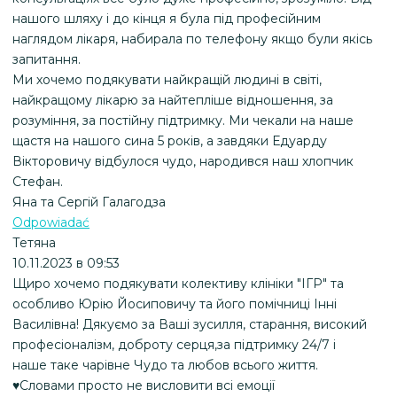
нашого шляху і до кінця я була під професійним
наглядом лікаря, набирала по телефону якщо були якісь
запитання.
Ми хочемо подякувати найкращій людині в світі,
найкращому лікарю за найтепліше відношення, за
розуміння, за постійну підтримку. Ми чекали на наше
щастя на нашого сина 5 років, а завдяки Едуарду
Вікторовичу відбулося чудо, народився наш хлопчик
Стефан.
Яна та Сергій Галагодза
Odpowiadać
Тетяна
10.11.2023 в 09:53
Щиро хочемо подякувати колективу клініки "ІГР" та
особливо Юрію Йосиповичу та його помічниці Інні
Василівна! Дякуємо за Ваші зусилля, старання, високий
професіоналізм, доброту серця,за підтримку 24/7 і
наше таке чарівне Чудо та любов всього життя.
♥️Словами просто не висловити всі емоції