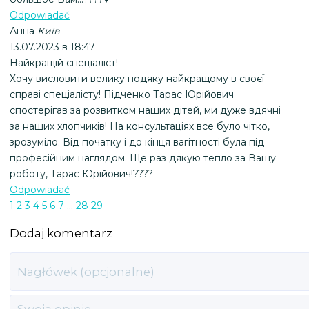
Odpowiadać
Анна
Київ
13.07.2023 в 18:47
Найкращій спеціаліст!
Хочу висловити велику подяку найкращому в своєї
справі спеціалісту! Підченко Тарас Юрійович
спостерігав за розвитком наших дітей, ми дуже вдячні
за наших хлопчиків! На консультаціях все було чітко,
зрозуміло. Від початку і до кінця вагітності була під
професійним наглядом. Ще раз дякую тепло за Вашу
роботу, Тарас Юрійович!????
Odpowiadać
1
2
3
4
5
6
7
...
28
29
Dodaj komentarz