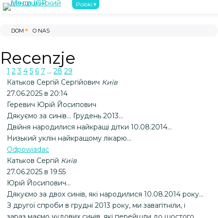
Polski
O nas
Pierwsze kroki
Leczenie nie
DOM
O NAS
Recenzje
1
2
3
4
5
6
7
...
28
29
Катьков Сергій Сергійович
Київ
27.06.2025 в 20:14
Геревич Юрій Йосипович
Дякуємо за синів... Грудень 2013...
Двійня народилися найкращі дітки 10.08.2014...
Низький уклін найкращому лікарю...
Odpowiadać
Катьков Сергій
Київ
27.06.2025 в 19:55
Юрій Йосипович...
Дякуємо за двох синів, які народилися 10.08.2014 року...
З другої спроби в грудні 2013 року, ми завагітніли, і
зараз маємо чудових синів, які перейшли до шостого