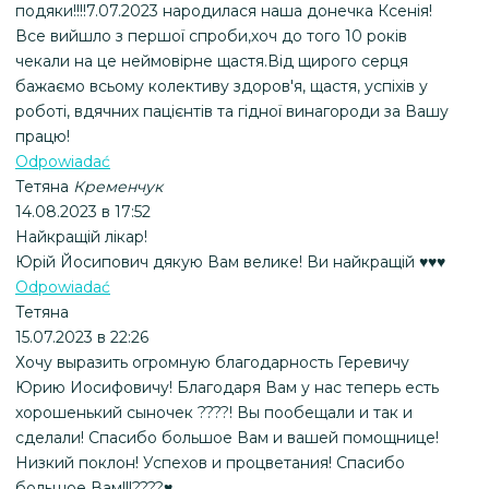
подяки!!!!7.07.2023 народилася наша донечка Ксенія!
Все вийшло з першої спроби,хоч до того 10 років
чекали на це неймовірне щастя.Від щирого серця
бажаємо всьому колективу здоров'я, щастя, успіхів у
роботі, вдячних пацієнтів та гідної винагороди за Вашу
працю!
Odpowiadać
Тетяна
Кременчук
14.08.2023 в 17:52
Найкращій лікар!
Юрій Йосипович дякую Вам велике! Ви найкращій ♥️♥️♥️
Odpowiadać
Тетяна
15.07.2023 в 22:26
Хочу выразить огромную благодарность Геревичу
Юрию Иосифовичу! Благодаря Вам у нас теперь есть
хорошенький сыночек ????! Вы пообещали и так и
сделали! Спасибо большое Вам и вашей помощнице!
Низкий поклон! Успехов и процветания! Спасибо
большое Вам!!!????♥️