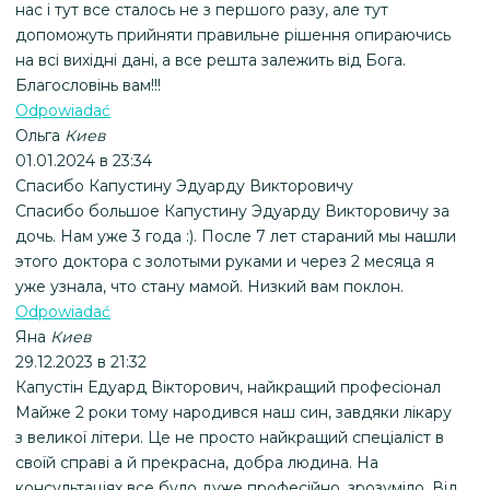
нас і тут все сталось не з першого разу, але тут
допоможуть прийняти правильне рішення опираючись
на всі вихідні дані, а все решта залежить від Бога.
Благословінь вам!!!
Odpowiadać
Ольга
Киев
01.01.2024 в 23:34
Спасибо Капустину Эдуарду Викторовичу
Спасибо большое Капустину Эдуарду Викторовичу за
дочь. Нам уже 3 года :). После 7 лет стараний мы нашли
этого доктора с золотыми руками и через 2 месяца я
уже узнала, что стану мамой. Низкий вам поклон.
Odpowiadać
Яна
Киев
29.12.2023 в 21:32
Капустін Едуард Вікторович, найкращий професіонал
Майже 2 роки тому народився наш син, завдяки лікару
з великої літери. Це не просто найкращий спеціаліст в
своїй справі а й прекрасна, добра людина. На
консультаціях все було дуже професійно, зрозуміло. Від