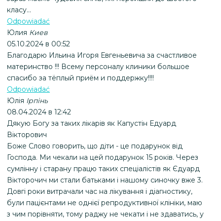
класу...
Odpowiadać
Юлия
Киев
05.10.2024 в 00:52
Благодарю Ильина Игоря Евгеньевича за счастливое
материнство !!! Всему персоналу клиники большое
спасибо за тёплый приём и поддержку!!!!
Odpowiadać
Юлія
Ірпінь
08.04.2024 в 12:42
Дякую Богу за таких лікарів як Капустін Едуард
Вікторович
Боже Слово говорить, що діти - це подарунок від
Господа. Ми чекали на цей подарунок 15 років. Через
сумлінну і старану працю таких спеціалістів як Єдуард
Вікторочич ми стали батьками і нашому синочку вже 3.
Довгі роки витрачали час на лікування і діагностику,
були пацієнтами не однієї репродуктивної клініки, маю
з чим порівняти, тому раджу не чекати і не здаватись, у