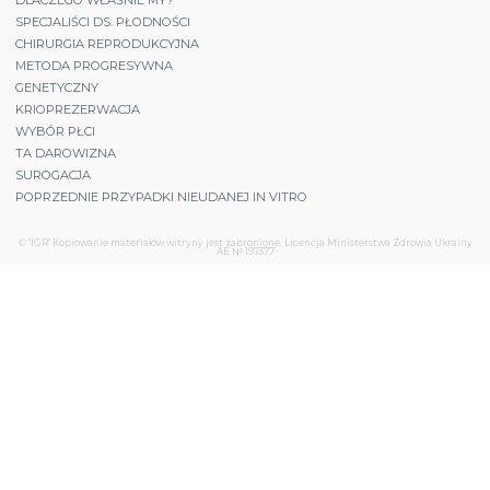
DLACZEGO WŁAŚNIE MY?
SPECJALIŚCI DS. PŁODNOŚCI
CHIRURGIA REPRODUKCYJNA
METODA PROGRESYWNA
GENETYCZNY
KRIOPREZERWACJA
WYBÓR PŁCI
TA DAROWIZNA
SUROGACJA
POPRZEDNIE PRZYPADKI NIEUDANEJ IN VITRO
© "IGR" Kopiowanie materiałów witryny jest zabronione. Licencja Ministerstwa Zdrowia Ukrainy
АЕ № 197377